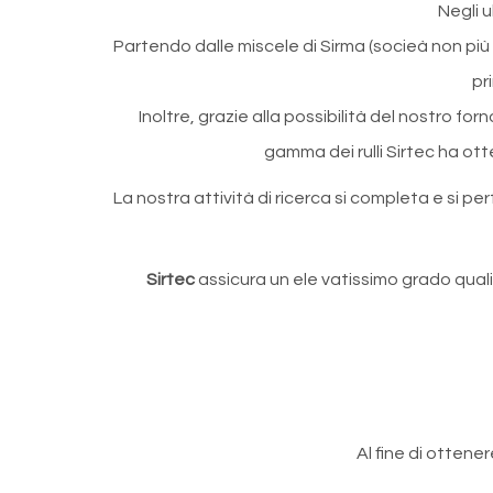
Negli u
Partendo dalle miscele di Sirma (socieà non pi
pr
Inoltre, grazie alla possibilità del nostro f
gamma dei rulli Sirtec ha otte
La nostra attività di ricerca si completa e si p
Sirtec
assicura un ele vatissimo grado qualit
Al fine di ottene