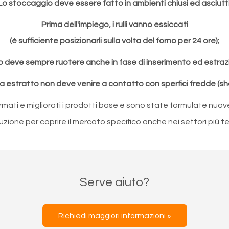
Lo stoccaggio deve essere fatto in ambienti chiusi ed asciutti
Prima dell'impiego, i rulli vanno essiccati
(è sufficiente posizionarli sulla volta del forno per 24 ore);
ullo deve sempre ruotere anche in fase di inserimento ed estraz
ena estratto non deve venire a contatto con sperfici fredde (sh
rmati e migliorati i prodotti base e sono state formulate nuo
zione per coprire il mercato specifico anche nei settori più te
Serve aiuto?
Richiedi maggiori informazioni »