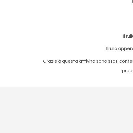
Il r
Il rullo app
Grazie a questa attività sono stati confe
produ