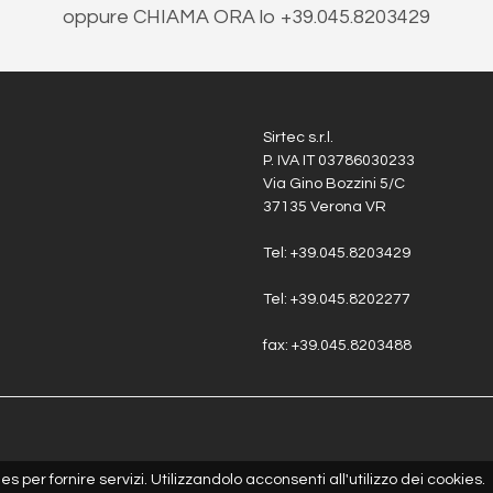
oppure CHIAMA ORA lo +39.045.8203429
Sirtec s.r.l.
P. IVA IT 03786030233
Via Gino Bozzini 5/C
37135 Verona VR
Tel:
+39.045.8203429
Tel:
+39.045.8202277
fax:
+39.045.8203488
es per fornire servizi. Utilizzandolo acconsenti all'utilizzo dei cookies.