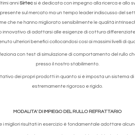
ltimi anni
Sirtec
si è dedicata con impegno alla ricerca e allo s
ù presente sul mercato ma un tempo leader indiscusso del sett
ime che ne hanno migliorato sensibilmente le qualità intrinsec
orno innovativo di adattarsi alle esigenze di cottura differenzi
nuto ulteriori benefici collocandosi così ai massimi livelli di qua
erfeziona con test di simulazione di comportamento del rullo che
presso il nostro stabilimento.
ativo dei propri prodotti in quanto si è imposta un sistema di c
estremamente rigoroso e rigido.
MODALITA' DI IMPIEGO DEL RULLO REFRATTARIO
re i migliori risultati in esercizio è fondamentale adottare alcun