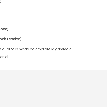
;
ione;
ock termico).
ve qualità in modo da ampliare la gamma di
cnici.